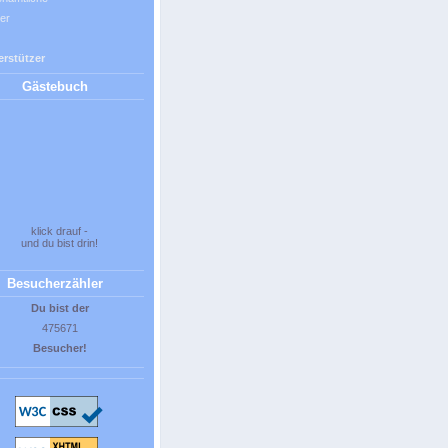
er
erstützer
Gästebuch
klick drauf -
und du bist drin!
Besucherzähler
Du bist der
475671
Besucher!