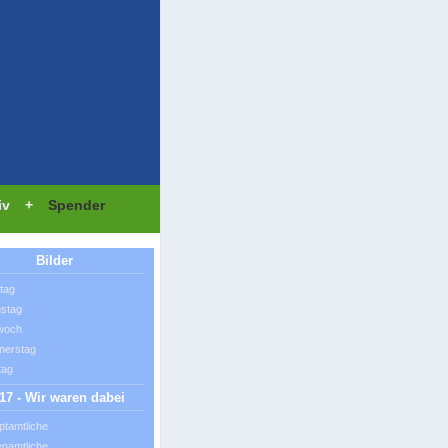
iv
+
Spender
Bilder
tag
nstag
twoch
nerstag
tag
17 - Wir waren dabei
ptamtliche
enamtliche