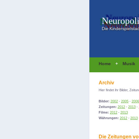
Neuropol
Die Kinderspielsta
Home
+
Musik
Archiv
Hier findet ihr Bilder, Ze
Bilder:
2002
-
2005
-
2006
Zeitungen:
2012
-
2013
-
Filme:
2012
-
2013
Währungen:
2012
-
2013
Die Zeitungen v