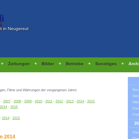
i
dt in Neugereut
+
Zeitungen
+
Bilder
+
Betriebe
+
Sonstiges
+
Arch
Mon
itungen, Filme und Währungen der vergangenen Jahre:
Die
-
2007
-
2008
-
2009
-
2010
-
2011
-
2012
-
2013
-
2014
-
2015
Mit
2014
-
2015
Don
Frei
-
2014
-
2015
20
Hau
on 2014
Ehr